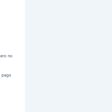
pero no
a pago