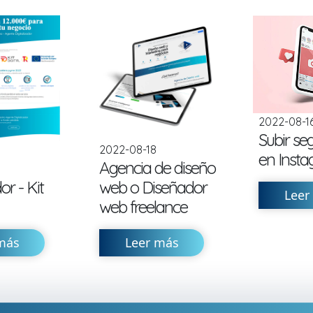
2022-08-1
Subir se
2022-08-18
en Inst
Agencia de diseño
or - Kit
web o Diseñador
Leer
web freelance
más
Leer más