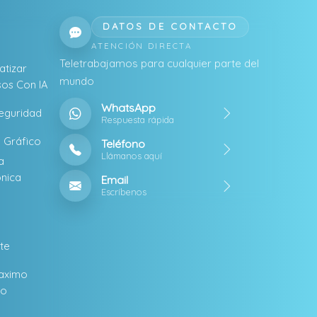
DATOS DE CONTACTO
ATENCIÓN DIRECTA
Teletrabajamos para cualquier parte del
tizar
mundo
os Con IA
WhatsApp
eguridad
Respuesta rápida
 Gráfico
Teléfono
Llámanos aquí
a
ónica
Email
Escríbenos
ite
aximo
to