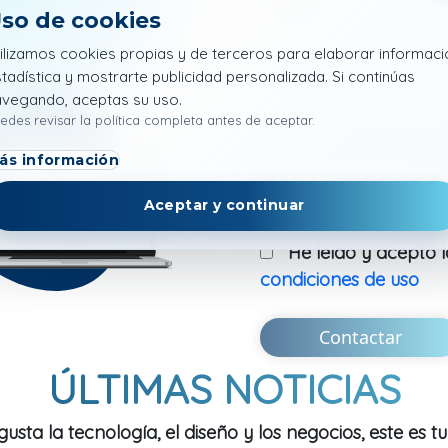
Teléfono
so de cookies
uipo experto y obtén
ilizamos cookies propias y de terceros para elaborar informaci
tadística y mostrarte publicidad personalizada. Si continúas
Empresa
avegando, aceptas su uso.
edes revisar la política completa antes de aceptar.
¿Cómo podemos ayud
ás información
Aceptar y continuar
He leído y acepto 
condiciones de uso
Contactar
ÚLTIMAS NOTICIAS
 gusta la tecnología, el diseño y los negocios, este es t