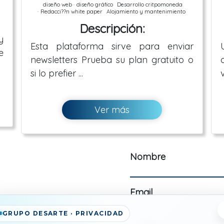
diseño web ·
diseño gráfico
Desarrollo critpomoneda
·
Redacci??n white paper
Alojamiento y mantenimiento
Descripción:
y
Esta plataforma sirve para enviar
e
newsletters Prueba su plan gratuito o
si lo prefier ...
Ver más
Nombre
Email
nos tu proyecto y te
GRUPO DESARTE · PRIVACIDAD
iones digitales.