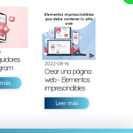
6
guidores
2022-08-16
agram
Crear una página
web - Elementos
 más
imprescindibles
Leer más