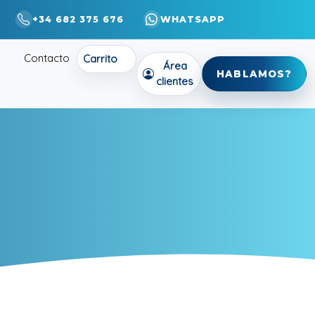
+34 682 375 676
WHATSAPP
Contacto
Carrito
Área
HABLAMOS?
clientes