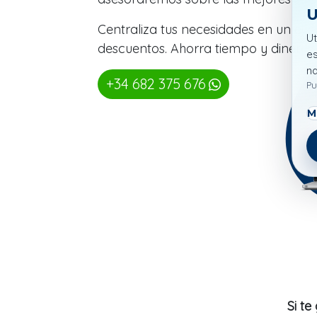
U
Centraliza tus necesidades en un eq
Ut
descuentos. Ahorra tiempo y dinero
es
n
+34 682 375 676
Pu
M
Si te