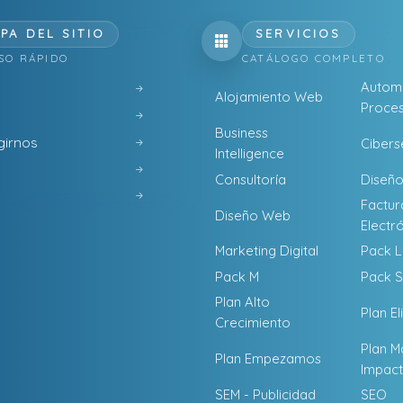
PA DEL SITIO
SERVICIOS
SO RÁPIDO
CATÁLOGO COMPLETO
Automa
Alojamiento Web
Proces
Business
girnos
Cibers
Intelligence
Consultoría
Diseño
Factur
Diseño Web
Electr
Marketing Digital
Pack L
Pack M
Pack S
Plan Alto
Plan El
Crecimiento
Plan M
Plan Empezamos
Impac
SEM - Publicidad
SEO