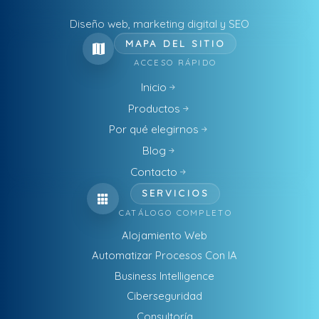
Diseño web, marketing digital y SEO
MAPA DEL SITIO
ACCESO RÁPIDO
Inicio
Productos
Por qué elegirnos
Blog
Contacto
SERVICIOS
CATÁLOGO COMPLETO
Alojamiento Web
Automatizar Procesos Con IA
Business Intelligence
Ciberseguridad
Consultoría