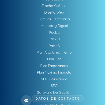
Diseño Gráfico
Diseño Web
Factura Electrónica
Marketing Digital
Pack L
Pack M
Pack S
Plan Alto Crecimiento
Plan Elite
Plan Empezamos
Plan Maximo Impacto
SEM - Publicidad
SEO
Software De Gestión
DATOS DE CONTACTO
ATENCIÓN DIRECTA