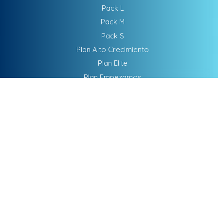
Pack L
Pack M
Pack S
Plan Alto Crecimiento
Plan Elite
Plan Empezamos
Plan Maximo Impacto
SEM - Publicidad
SEO
Software De Gestión
DATOS DE CONTACTO
ATENCIÓN DIRECTA
Teletrabajamos para cualquier parte del mundo
WhatsApp
Respuesta rápida
Teléfono