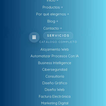
Inicio
Productos
Por qué elegirnos
Blog
Contacto
SERVICIOS
CATÁLOGO COMPLETO
Alojamiento Web
Automatizar Procesos Con IA
Business Intelligence
Ciberseguridad
Consultoría
Diseño Gráfico
Diseño Web
Factura Electrónica
Marketing Digital