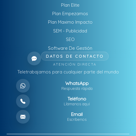
Plan Elite
Plan Empezamos
Plan Maximo Impacto
SEM - Publicidad
SEO
Software De Gestión
DATOS DE CONTACTO
ATENCIÓN DIRECTA
Teletrabajamos para cualquier parte del mundo
WhatsApp
Respuesta rápida
Teléfono
Llámanos aquí
Email
Escríbenos