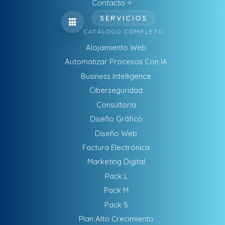
Contacto
SERVICIOS
CATÁLOGO COMPLETO
Alojamiento Web
Automatizar Procesos Con IA
Business Intelligence
Ciberseguridad
Consultoría
Diseño Gráfico
Diseño Web
Factura Electrónica
Marketing Digital
Pack L
Pack M
Pack S
Plan Alto Crecimiento