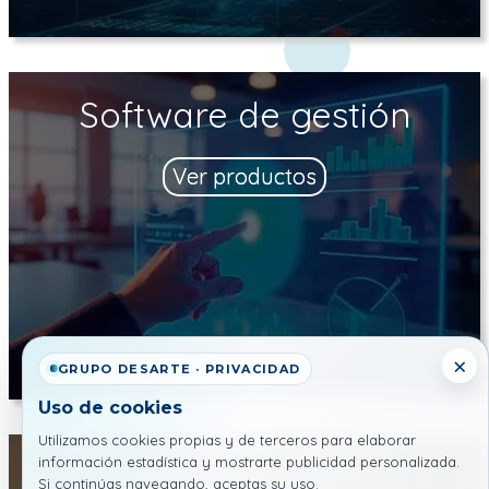
Software de gestión
Ver productos
×
GRUPO DESARTE · PRIVACIDAD
Uso de cookies
Utilizamos cookies propias y de terceros para elaborar
información estadística y mostrarte publicidad personalizada.
Factura electrónica
Si continúas navegando, aceptas su uso.