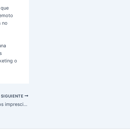
 que
remoto
s no
una
s
keting o
SIGUIENTE
Crear una página web – Elementos imprescindibles