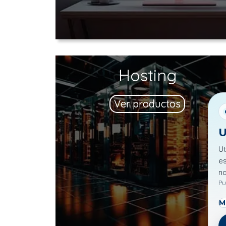
Hosting
Ver productos
U
Ut
es
n
Pu
M