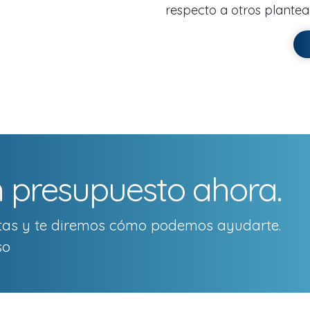
respecto a otros plantea
 presupuesto ahora.
itas y te diremos cómo podemos ayudarte.
so