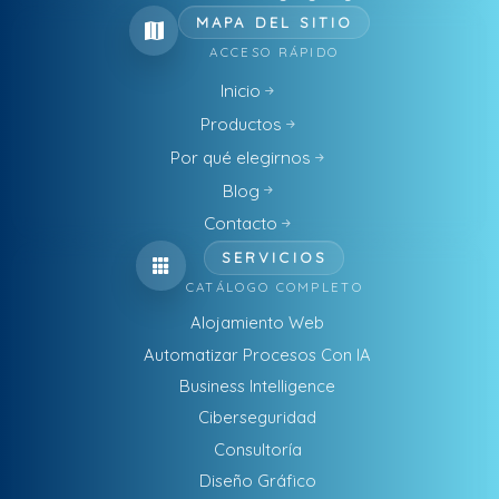
MAPA DEL SITIO
ACCESO RÁPIDO
Inicio
Productos
Por qué elegirnos
Blog
Contacto
SERVICIOS
CATÁLOGO COMPLETO
Alojamiento Web
Automatizar Procesos Con IA
Business Intelligence
Ciberseguridad
Consultoría
Diseño Gráfico