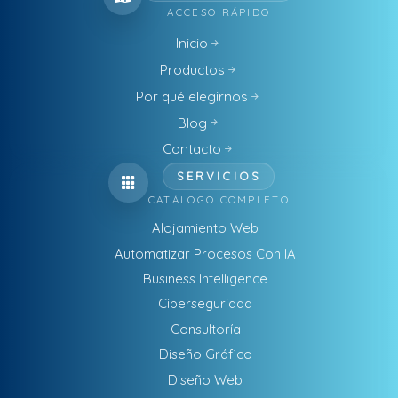
ACCESO RÁPIDO
Inicio
Productos
Por qué elegirnos
Blog
Contacto
SERVICIOS
CATÁLOGO COMPLETO
Alojamiento Web
Automatizar Procesos Con IA
Business Intelligence
Ciberseguridad
Consultoría
Diseño Gráfico
Diseño Web