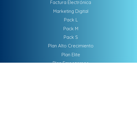
Factura Electrónica
Marketing Digital
Pack L
Pack M
Pack S
Plan Alto Crecimiento
Plan Elite
Plan Empezamos
Plan Maximo Impacto
SEM - Publicidad
SEO
Software De Gestión
DATOS DE CONTACTO
ATENCIÓN DIRECTA
Teletrabajamos para cualquier parte del mundo
WhatsApp