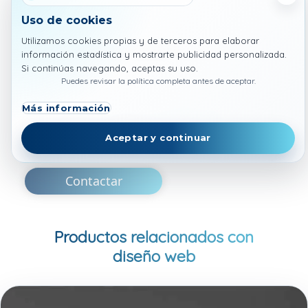
Empresa
Uso de cookies
Utilizamos cookies propias y de terceros para elaborar
¿Cómo podemos ayudarte?
información estadística y mostrarte publicidad personalizada.
Si continúas navegando, aceptas su uso.
Puedes revisar la política completa antes de aceptar.
Más información
He leído y acepto la
Política de
Aceptar y continuar
privacidad y condiciones de uso
Contactar
Productos relacionados con
diseño web