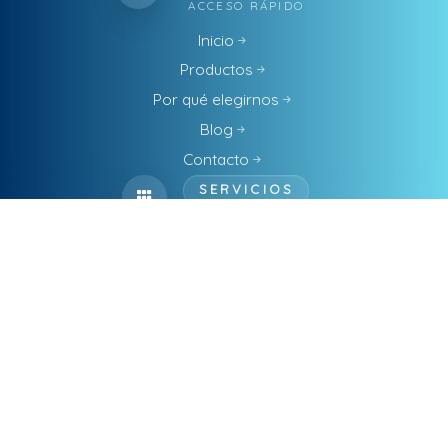
ACCESO RÁPIDO
Inicio
Productos
Por qué elegirnos
Blog
Contacto
SERVICIOS
CATÁLOGO COMPLETO
Alojamiento Web
Automatizar Procesos Con IA
Business Intelligence
Ciberseguridad
Consultoría
Diseño Gráfico
Diseño Web
Factura Electrónica