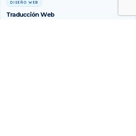
DISEÑO WEB
Traducción Web
Diseño web, marketing digital y SEO
MAPA DEL SITIO
ACCESO RÁPIDO
Inicio
Productos
Por qué elegirnos
Blog
Contacto