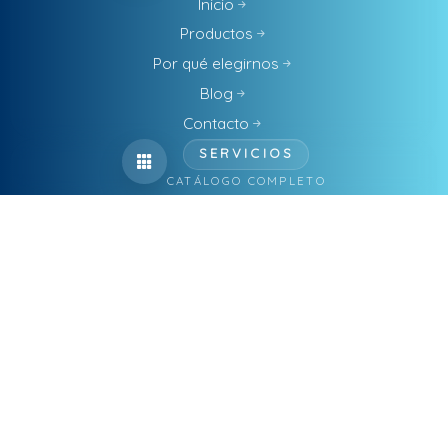
Inicio
Productos
Por qué elegirnos
Blog
Contacto
SERVICIOS
CATÁLOGO COMPLETO
Alojamiento Web
Automatizar Procesos Con IA
Business Intelligence
Ciberseguridad
Consultoría
Diseño Gráfico
Diseño Web
Factura Electrónica
Marketing Digital