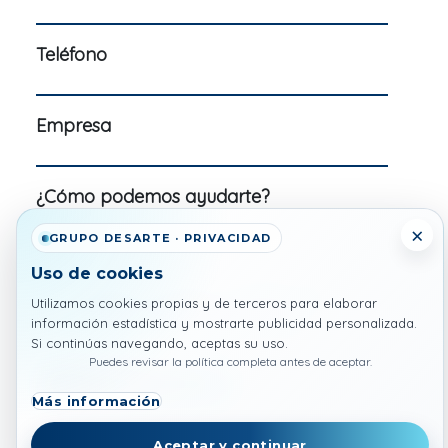
Teléfono
Empresa
¿Cómo podemos ayudarte?
×
GRUPO DESARTE · PRIVACIDAD
Uso de cookies
He leído y acepto la
Política de
Utilizamos cookies propias y de terceros para elaborar
información estadística y mostrarte publicidad personalizada.
privacidad y condiciones de uso
Si continúas navegando, aceptas su uso.
Puedes revisar la política completa antes de aceptar.
Contactar
Más información
Aceptar y continuar