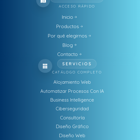
ACCESO RÁPIDO
Inicio
Productos
Por qué elegirnos
Blog
Contacto
SERVICIOS
CATÁLOGO COMPLETO
Alojamiento Web
Automatizar Procesos Con IA
Business Intelligence
Ciberseguridad
Consultoría
Diseño Gráfico
Diseño Web