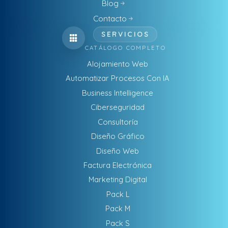
Blog
Contacto
SERVICIOS
CATÁLOGO COMPLETO
Alojamiento Web
Automatizar Procesos Con IA
Business Intelligence
Ciberseguridad
Consultoría
Diseño Gráfico
Diseño Web
Factura Electrónica
Marketing Digital
Pack L
Pack M
Pack S