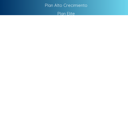
Plan Alto Crecimiento
Plan Elite
Plan Empezamos
Plan Maximo Impacto
SEM - Publicidad
SEO
Software De Gestión
DATOS DE CONTACTO
ATENCIÓN DIRECTA
Teletrabajamos para cualquier parte del mundo
WhatsApp
Respuesta rápida
Teléfono
Llámanos aquí
Email
Escríbenos