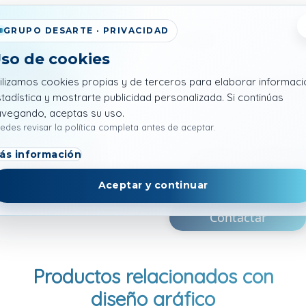
uipo experto y obtén
GRUPO DESARTE · PRIVACIDAD
Empresa
so de cookies
ilizamos cookies propias y de terceros para elaborar informaci
¿Cómo podemos ayuda
tadística y mostrarte publicidad personalizada. Si continúas
avegando, aceptas su uso.
edes revisar la política completa antes de aceptar.
ás información
He leído y acepto l
condiciones de uso
Aceptar y continuar
Contactar
Productos relacionados con
diseño gráfico