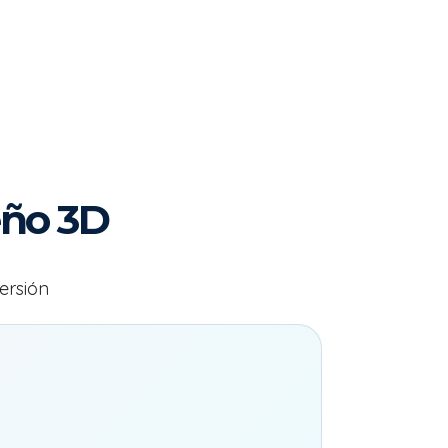
eño 3D
ersión