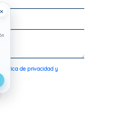
×
ón
rte?
a
Política de privacidad y