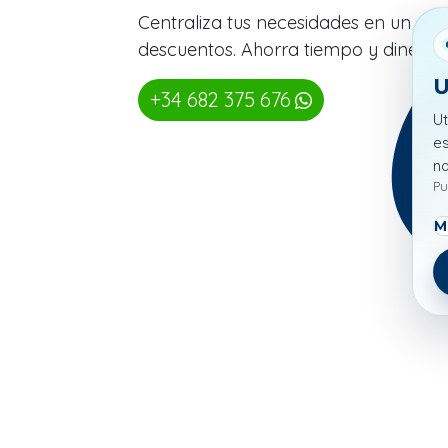
Centraliza tus necesidades en un eq
descuentos. Ahorra tiempo y dinero
U
+34 682 375 676
Ut
es
n
Pu
M