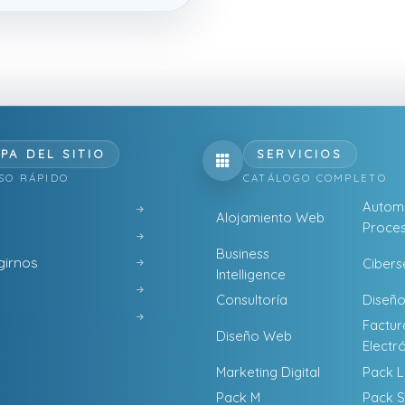
PA DEL SITIO
SERVICIOS
SO RÁPIDO
CATÁLOGO COMPLETO
Automa
Alojamiento Web
Proces
Business
girnos
Cibers
Intelligence
Consultoría
Diseño
Factur
Diseño Web
Electr
Marketing Digital
Pack L
Pack M
Pack S