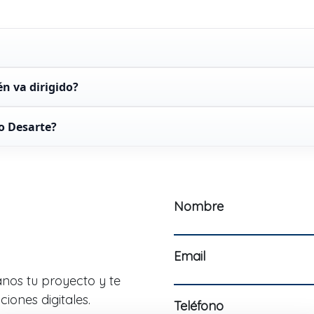
én va dirigido?
o Desarte?
Nombre
Email
nos tu proyecto y te
iones digitales.
Teléfono