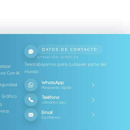
DATOS DE CONTACTO
ATENCIÓN DIRECTA
Teletrabajamos para cualquier parte del
tizar
mundo
os Con IA
WhatsApp
eguridad
Respuesta rápida
 Gráfico
Teléfono
Llámanos aquí
a
ónica
Email
Escríbenos