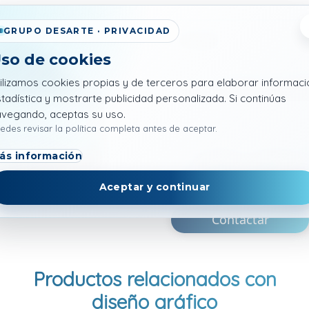
uipo experto y obtén
GRUPO DESARTE · PRIVACIDAD
Empresa
so de cookies
ilizamos cookies propias y de terceros para elaborar informaci
¿Cómo podemos ayuda
tadística y mostrarte publicidad personalizada. Si continúas
avegando, aceptas su uso.
edes revisar la política completa antes de aceptar.
ás información
He leído y acepto l
condiciones de uso
Aceptar y continuar
Contactar
Productos relacionados con
diseño gráfico