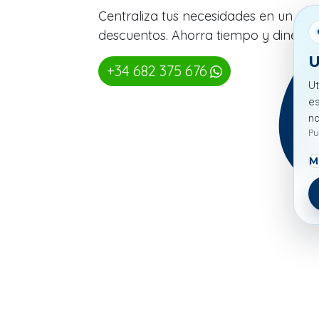
Centraliza tus necesidades en un eq
descuentos. Ahorra tiempo y dinero
U
+34 682 375 676
Ut
es
n
Pu
M