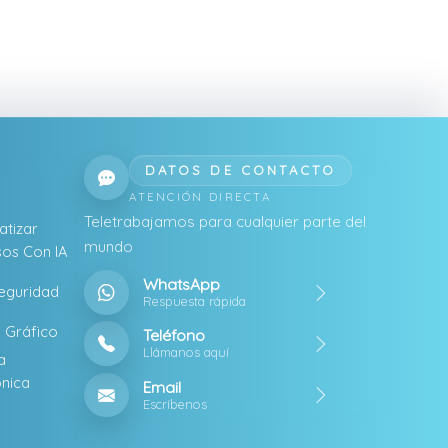
DATOS DE CONTACTO
ATENCIÓN DIRECTA
Teletrabajamos para cualquier parte del
tizar
mundo
os Con IA
WhatsApp
eguridad
Respuesta rápida
 Gráfico
Teléfono
Llámanos aquí
a
ónica
Email
Escríbenos