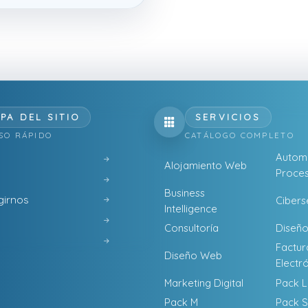
PA DEL SITIO
SERVICIOS
SO RÁPIDO
CATÁLOGO COMPLETO
Automa
Alojamiento Web
Proces
Business
girnos
Cibers
Intelligence
Consultoría
Diseño
Factur
Diseño Web
Electr
Marketing Digital
Pack L
Pack M
Pack S