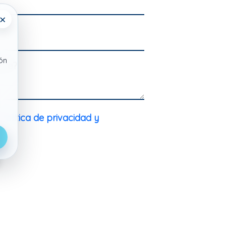
×
ón
rte?
a
Política de privacidad y